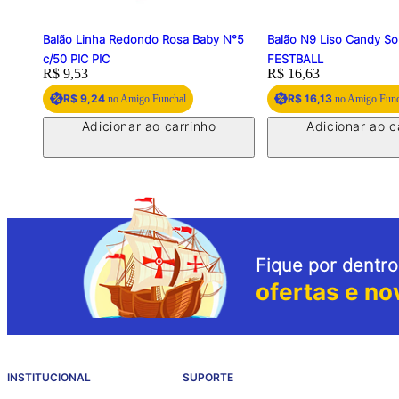
Balão Linha Redondo Rosa Baby N°5
Balão N9 Liso Candy So
c/50 PIC PIC
FESTBALL
Price:
R$ 9,53
Price:
R$ 16,63
R$ 9,24
R$ 16,13
no Amigo Funchal
no Amigo Func
Adicionar ao carrinho
Adicionar ao c
Fique por dentro
ofertas e no
INSTITUCIONAL
SUPORTE