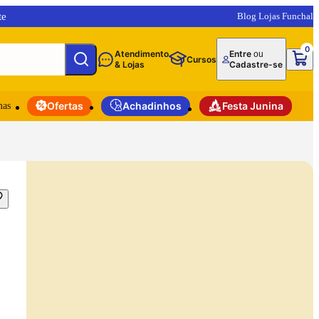
te
Blog Lojas Funchal
0
Atendimento
Entre
ou
Cursos
& Lojas
Cadastre-se
mas
Ofertas
Achadinhos
Festa Junina