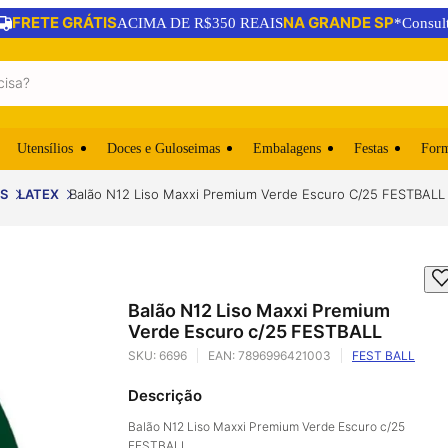
FRETE GRÁTIS
NA GRANDE SP
ACIMA DE R$350 REAIS
*Consul
Utensílios
Doces e Guloseimas
Embalagens
Festas
For
S
LATEX
Balão N12 Liso Maxxi Premium Verde Escuro C/25 FESTBALL
Balão N12 Liso Maxxi Premium
Verde Escuro c/25 FESTBALL
SKU:
6696
EAN:
7896996421003
FEST BALL
Descrição
Balão N12 Liso Maxxi Premium Verde Escuro c/25
FESTBALL