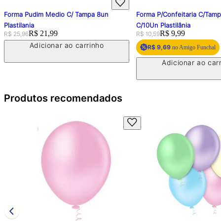
Forma Pudim Medio C/ Tampa 8un
Forma P/Confeitaria C/Tam
Plastilania
C/10Un Plastilânia
Original price:
Price:
R$ 21,99
Original price:
Price:
R$ 9,99
R$ 25,96
R$ 10,59
Adicionar ao carrinho
R$ 9,69
no Amigo Funchal
Adicionar ao car
Produtos recomendados