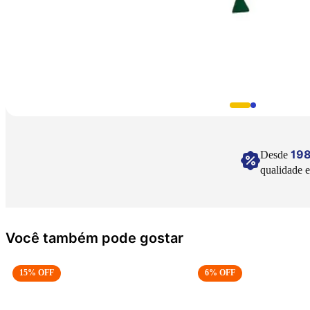
19
Desde
qualidade e
Você também pode gostar
15
% OFF
6
% OFF