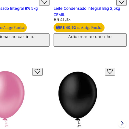
sado Integral 8% 5kg
Leite Condensado Integral Bag 2,5kg
CEMIL
Price:
R$ 41,33
R$ 40,92
o Amigo Funchal
no Amigo Funchal
ionar ao carrinho
Adicionar ao carrinho