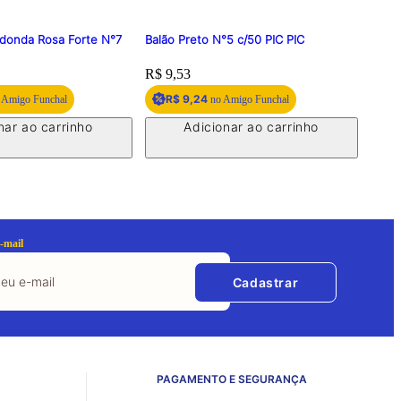
edonda Rosa Forte N°7
Balão Preto N°5 c/50 PIC PIC
Balão
Price:
R$ 9,53
Price
R$ 9
R$ 9,24
R
 Amigo Funchal
no Amigo Funchal
nar ao carrinho
Adicionar ao carrinho
-mail
Cadastrar
PAGAMENTO E SEGURANÇA