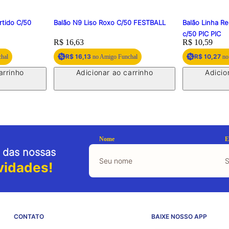
rtido C/50
Balão N9 Liso Roxo C/50 FESTBALL
Balão Linha R
c/50 PIC PIC
Price:
R$ 16,63
Price:
R$ 10,59
R$ 16,13
R$ 10,27
hal
no Amigo Funchal
no
arrinho
Adicionar ao carrinho
Adicio
Nome
E
 das nossas
vidades!
CONTATO
BAIXE NOSSO APP