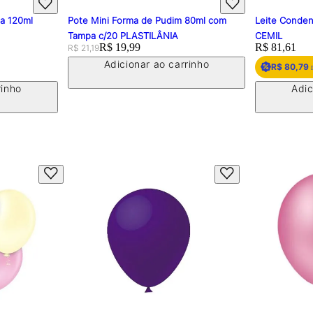
pa 120ml
Pote Mini Forma de Pudim 80ml com
Leite Conden
Tampa c/20 PLASTILÂNIA
CEMIL
Original price:
Price:
R$ 19,99
Price:
R$ 81,61
R$ 21,19
Adicionar ao carrinho
R$ 80,79
n
rinho
Adic