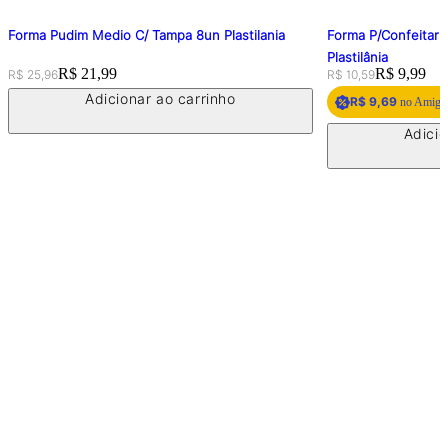
Forma Pudim Medio C/ Tampa 8un Plastilania
Forma P/Confeitari
Plastilânia
Original price:
Price:
R$ 21,99
Original price:
Price:
R$ 9,99
R$ 25,96
R$ 10,59
Adicionar ao carrinho
R$ 9,69
no Amigo 
Adicio