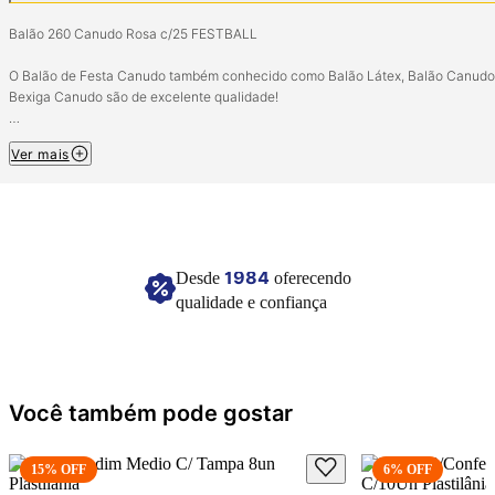
Balão 260 Canudo Rosa c/25 FESTBALL
O Balão de Festa Canudo também conhecido como Balão Látex, Balão Canudo
Bexiga Canudo são de excelente qualidade!
Composição: Látex, corantes e outros.
Ver mais
Contém 25 unidades.
Imagem meramente ilustrativa.
1984
Desde
oferecendo
qualidade e confiança
Você também pode gostar
15
% OFF
6
% OFF