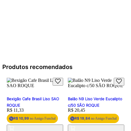
Produtos recomendados
Bexigão Cafe Brasil Liso SAO
Balão N9 Liso Verde Eucalipto
ROQUE
c/50 SÃO ROQUE
Price:
R$ 11,33
Price:
R$ 20,45
R$ 10,99
R$ 19,84
no Amigo Funchal
no Amigo Funchal