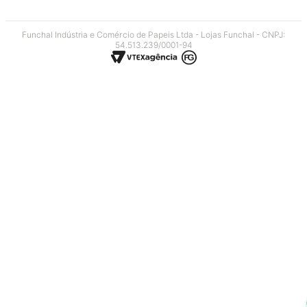
Funchal Indústria e Comércio de Papeis Ltda - Lojas Funchal - CNPJ:
54.513.239/0001-94