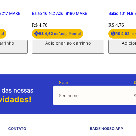
d 8217 MAKE
Balão 16 N.2 Azul 8180 MAKE
Balão 161 N.8
Price:
R$ 4,76
Price:
R$ 4,76
R$ 4,62
R$ 4,62
hal
no Amigo Funchal
no 
arrinho
Adicionar ao carrinho
Adicio
Nome
E
 das nossas
vidades!
CONTATO
BAIXE NOSSO APP