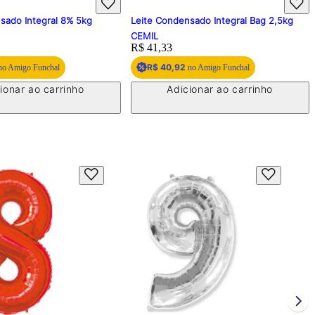
8% 5kg
Leite Condensado Integral Bag 2,5kg
Copo 250ml C
CEMIL
Bolha c/20 P
Price:
R$ 41,33
Price:
R$ 12,71
Adic
R$ 40,92
no Amigo Funchal
inho
Adicionar ao carrinho