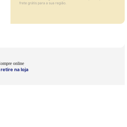
frete grátis para a sua região.
ompre online
retire na loja
e