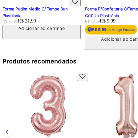
Medio C/ Tampa 8un
Forma P/Confeitaria C/Tampa 120ml
C/10Un Plastilânia
:
1,99
Original price:
Price:
R$ 9,99
R$ 10,59
ionar ao carrinho
R$ 9,69
no Amigo Funchal
Adicionar ao carrinho
Produtos recomendados