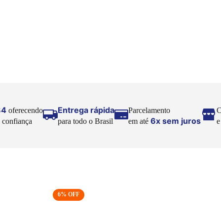
84
Entrega rápida
oferecendo
Parcelamento
C
6x sem juros
 confiança
para todo o Brasil
em até
6
% OFF