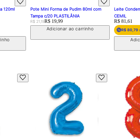
Pote Mini Forma de Pudim 80ml com
Leite Condensado Integral 
Tampa c/20 PLASTILÂNIA
CEMIL
Original price:
Price:
R$ 19,99
Price:
R$ 81,61
R$ 21,19
Adicionar ao carrinho
R$ 80,79
no Amigo Funchal
Adicionar ao carr