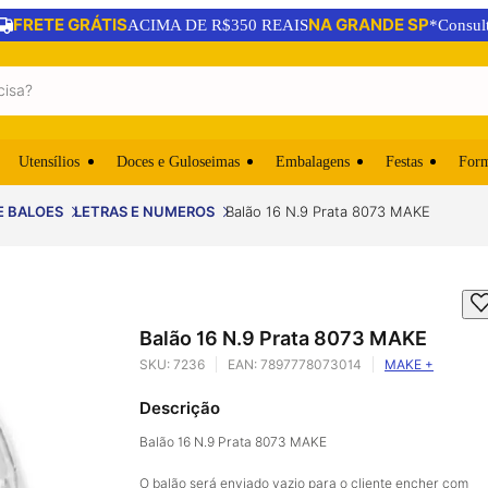
FRETE GRÁTIS
NA GRANDE SP
ACIMA DE R$350 REAIS
*Consul
Utensílios
Doces e Guloseimas
Embalagens
Festas
For
E BALOES
LETRAS E NUMEROS
Balão 16 N.9 Prata 8073 MAKE
Balão 16 N.9 Prata 8073 MAKE
SKU:
7236
EAN:
7897778073014
MAKE +
Descrição
Balão 16 N.9 Prata 8073 MAKE
O balão será enviado vazio para o cliente encher com