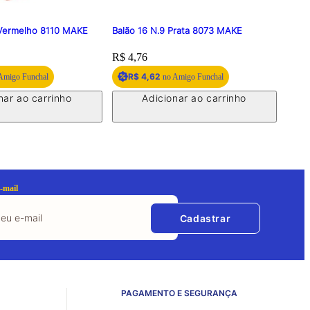
 Vermelho 8110 MAKE
Balão 16 N.9 Prata 8073 MAKE
Balão
Price:
R$ 4,76
Price
R$ 4
R$ 4,62
R
Amigo Funchal
no Amigo Funchal
nar ao carrinho
Adicionar ao carrinho
-mail
Cadastrar
PAGAMENTO E SEGURANÇA