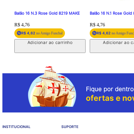
Balão 16 N.3 Rose Gold 8219 MAKE
Balão 16 N.1 Rose Gol
Price:
R$ 4,76
Price:
R$ 4,76
R$ 4,62
R$ 4,62
no Amigo Funchal
no Amigo Func
Adicionar ao carrinho
Adicionar ao c
Fique por dentro
ofertas e no
INSTITUCIONAL
SUPORTE