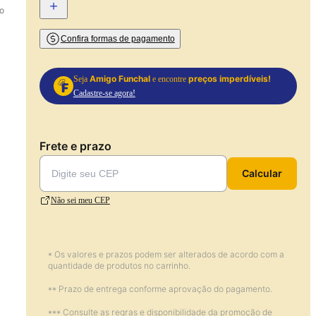
+
o
Confira formas de pagamento
Amigo Funchal
preços imperdíveis!
Seja
e encontre
Cadastre-se agora!
Frete e prazo
Calcular
Não sei meu CEP
* Os valores e prazos podem ser alterados de acordo com a
quantidade de produtos no carrinho.
** Prazo de entrega conforme aprovação do pagamento.
*** Consulte as regras e disponibilidade da promoção de