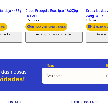
 Bandeja 4x65g
Drops Freegells Eucalipto 12x27,9g
Drops Icekiss
RICLAN
348g CORY
Price:
R$ 13,77
Price:
R$ 8,47
R$ 13,49
R$ 8,30
chal
no Amigo Funchal
no 
arrinho
Adicionar ao carrinho
Adicio
Nome
E
 das nossas
vidades!
CONTATO
BAIXE NOSSO APP