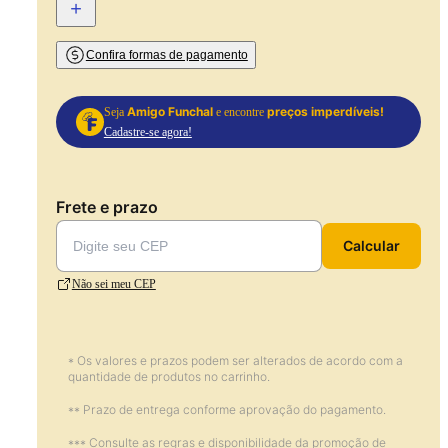
+
Confira formas de pagamento
Amigo Funchal
preços imperdíveis!
Seja
e encontre
Cadastre-se agora!
Frete e prazo
Calcular
Não sei meu CEP
* Os valores e prazos podem ser alterados de acordo com a
quantidade de produtos no carrinho.
** Prazo de entrega conforme aprovação do pagamento.
*** Consulte as regras e disponibilidade da promoção de