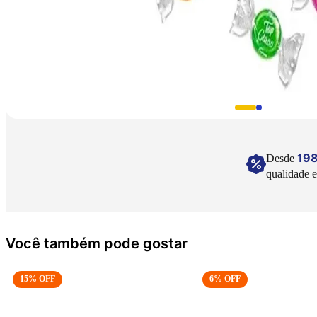
19
Desde
qualidade e
Você também pode gostar
15
% OFF
6
% OFF