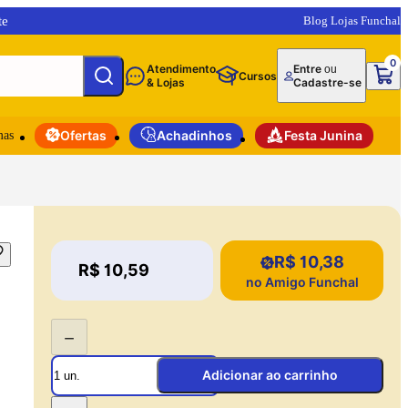
te
Blog Lojas Funchal
0
Atendimento
Entre
ou
Cursos
& Lojas
Cadastre-se
mas
Ofertas
Achadinhos
Festa Junina
R$ 10,38
Price:
R$ 10,59
Price:
no Amigo Funchal
−
Adicionar ao carrinho