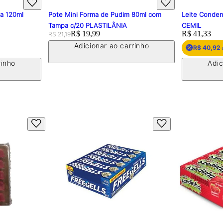
pa 120ml
Pote Mini Forma de Pudim 80ml com
Leite Conden
Tampa c/20 PLASTILÂNIA
CEMIL
Original price:
Price:
R$ 19,99
Price:
R$ 41,33
R$ 21,19
Adicionar ao carrinho
R$ 40,92
rinho
Adic