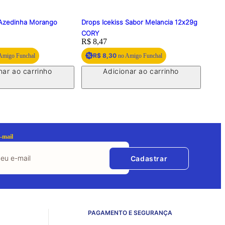
 Azedinha Morango
Drops Icekiss Sabor Melancia 12x29g
Bala 
CORY
Toff
Price:
R$ 8,47
Price
R$ 1
R$ 8,30
R
Amigo Funchal
no Amigo Funchal
nar ao carrinho
Adicionar ao carrinho
-mail
Cadastrar
PAGAMENTO E SEGURANÇA