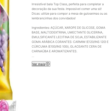
Irresistível bala Top Class, perfeita para completar a
decoração da sua festa. Impossível comer uma só!
Dicas: utilize para compor a mesa de guloseimas ou as
lembrancinhas dos convidados!
Ingredientes: AÇÚCAR, XAROPE DE GLICOSE, GOMA
BASE, MALTODEXTRINA, UMECTANTE GLICERINA,
EMULSIFICANTE LECITINA DE SOJA, ESTABILIZANTE
GOMA ARÁBICA CORANTES: CARMIM (E120/INS 120) E
CÚRCUMA (E100/INS 100i), GLACEANTE CERA DE
CARNAÚBA E AROMATIZANTES.
Imagem meramente ilustrativa.
Ver mais