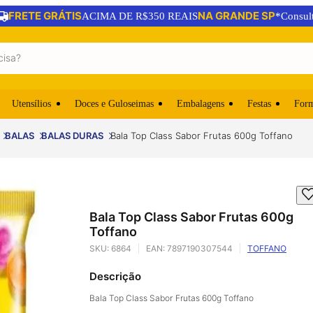
FRETE GRÁTIS
NA GRANDE SP
ACIMA DE R$350 REAIS
*Consul
Utensílios
Doces e Guloseimas
Embalagens
Festas
For
BALAS
BALAS DURAS
Bala Top Class Sabor Frutas 600g Toffano
Bala Top Class Sabor Frutas 600g
Toffano
SKU:
6864
EAN:
7897190307544
TOFFANO
Descrição
Bala Top Class Sabor Frutas 600g Toffano