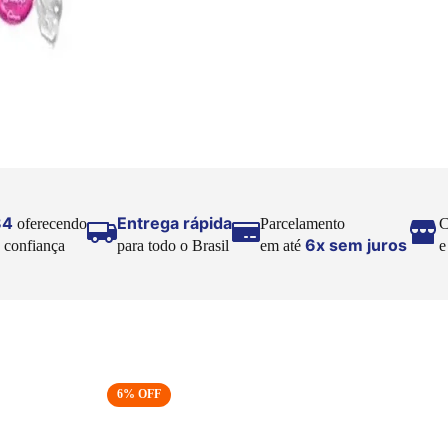
84
Entrega rápida
oferecendo
Parcelamento
C
6x sem juros
 confiança
para todo o Brasil
em até
6
% OFF