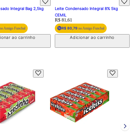
sado Integral Bag 2,5kg
Leite Condensado Integral 8% 5kg
CEMIL
Price:
R$ 81,61
R$ 80,79
no Amigo Funchal
no Amigo Funchal
ionar ao carrinho
Adicionar ao carrinho