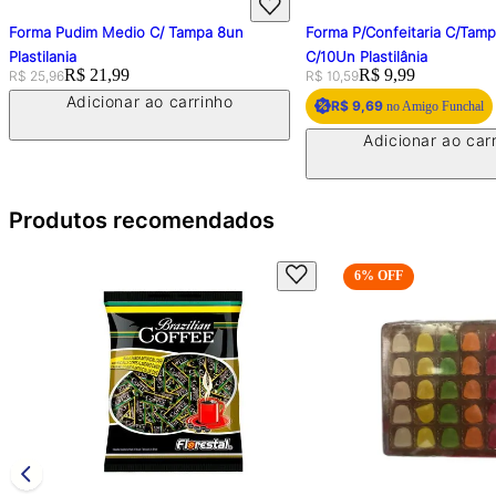
Forma Pudim Medio C/ Tampa 8un
Forma P/Confeitaria C/Tam
Plastilania
C/10Un Plastilânia
Original price:
Price:
R$ 21,99
Original price:
Price:
R$ 9,99
R$ 25,96
R$ 10,59
Adicionar ao carrinho
R$ 9,69
no Amigo Funchal
Adicionar ao car
Produtos recomendados
6
% OFF