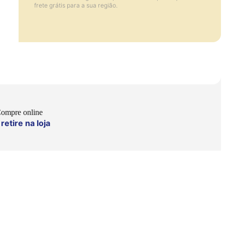
frete grátis para a sua região.
ompre online
retire na loja
e