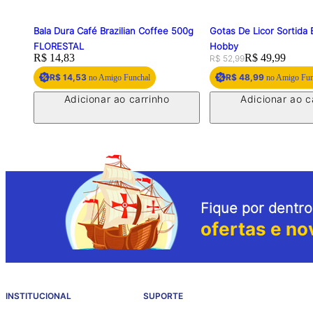
Bala Dura Café Brazilian Coffee 500g
Gotas De Licor Sortida
FLORESTAL
Hobby
Price:
R$ 14,83
Original price:
Price:
R$ 49,99
R$ 52,99
R$ 14,53
R$ 48,99
no Amigo Funchal
no Amigo Fun
Adicionar ao carrinho
Adicionar ao c
Fique por dentro
ofertas e no
INSTITUCIONAL
SUPORTE