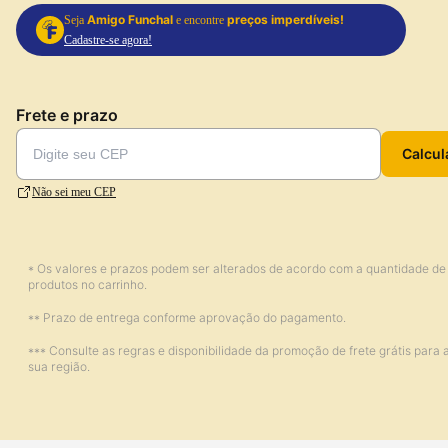
Amigo Funchal
preços imperdíveis!
Seja
e encontre
Cadastre-se agora!
Frete e prazo
Calcul
Não sei meu CEP
* Os valores e prazos podem ser alterados de acordo com a quantidade de
produtos no carrinho.
** Prazo de entrega conforme aprovação do pagamento.
*** Consulte as regras e disponibilidade da promoção de frete grátis para 
sua região.