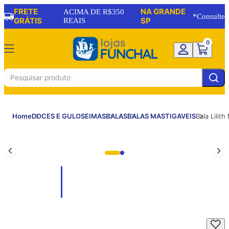
FRETE
NA GRANDE
ACIMA DE R$350
*Consulte
GRÁTIS
REAIS
SP
0
Home
DOCES E GULOSEIMAS
BALAS
BALAS MASTIGAVEIS
Bala Lilit