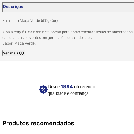
Descrição
Bala Lilith Maça Verde 500g Cory
A bala cory é uma excelente opção para complementar festas de aniversários,
das crianças e eventos em geral, além de ser deliciosa.
Sabor: Maça Verde;
Quantidade: 01 pacote com aproximadamente 40 unidades.
Ver mais
Imagem meramente ilustrativa
1984
Desde
oferecendo
qualidade e confiança
Produtos recomendados