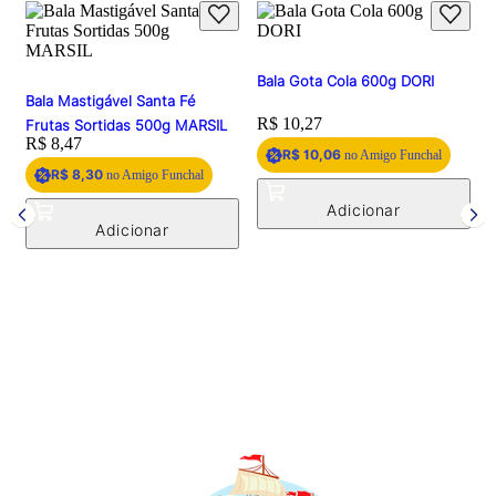
Bala Gota Cola 600g DORI
Bala Mastigável Santa Fé
Price:
R$ 10,27
Frutas Sortidas 500g MARSIL
Price:
R$ 8,47
R$ 10,06
no Amigo Funchal
R$ 8,30
no Amigo Funchal
B
1
P