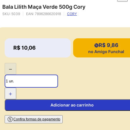
Bala Lilith Maça Verde 500g Cory
SKU:
5039
EAN:
7896286620918
CORY
R$ 9,86
Price:
R$ 10,06
Price:
no Amigo Funchal
−
+
Adicionar ao carrinho
Confira formas de pagamento