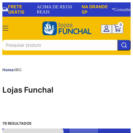
FRETE
NA GRANDE
ACIMA DE R$350
*Consulte
GRÁTIS
REAIS
SP
0
Home
ARG
Lojas Funchal
79
RESULTADOS