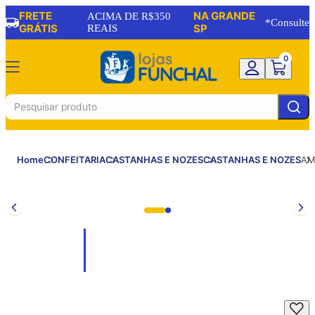
FRETE
NA GRANDE
ACIMA DE R$350
*Consulte
GRÁTIS
REAIS
SP
0
Home
CONFEITARIA
CASTANHAS E NOZES
CASTANHAS E NOZES
AM