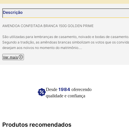
Descrição
AMENDOA CONFEITADA BRANCA 150G GOLDEN PRIME
São utilizadas para lembranças de casamento, noivado e bodas de casamento
Segundo a tradição, as amêndoas brancas simbolizam os votos que os convid
desejam aos noivos no momento do matrimônio.
Ver mais
INGREDIENTES:
AMÊNDOA, AÇÚCAR, FARINNHA DE TRIGO, GOMA ARABICA, AMIDO DE MILH
SABOR ARTIFICIAL BAUNILHA, CORANTE ARTIFICIAL BRANCA.
ALERGÊNICOS: CONTÉM AMENDOA, FARINHA DE TRIGO
1984
Desde
oferecendo
PODE CONTER: AVELÃ, CASTANHA CAJU, PARÁ, LEITE, MACADÂMIA, NOZES
qualidade e confiança
PISTACHE, SOJA E LATEX NATURAL.
NÃO CONTÉM GLÚTEN / PODE CONTER TRAÇO.
APÓS ABERTO CONSUMIR EM 15 DIAS.
Produtos recomendados