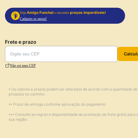
Amigo Funchal
preços imperdíveis!
Seja
e encontre
Cadastre-se agora!
Frete e prazo
Calcul
Não sei meu CEP
* Os valores e prazos podem ser alterados de acordo com a quantidade de
produtos no carrinho.
** Prazo de entrega conforme aprovação do pagamento.
*** Consulte as regras e disponibilidade da promoção de frete grátis para 
sua região.