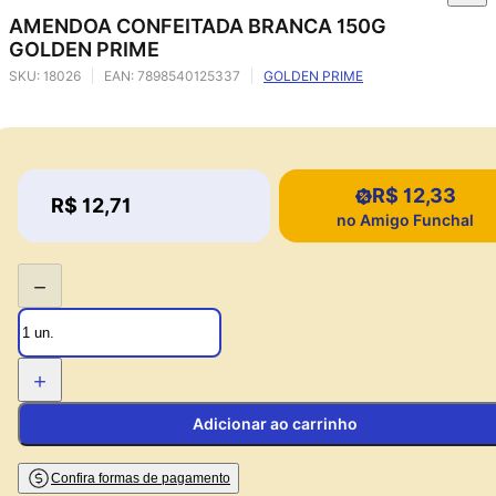
AMENDOA CONFEITADA BRANCA 150G
GOLDEN PRIME
SKU:
18026
EAN:
7898540125337
GOLDEN PRIME
R$ 12,33
Price:
R$ 12,71
Price:
no Amigo Funchal
−
+
Adicionar ao carrinho
Confira formas de pagamento