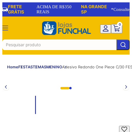
FRETE
NA GRANDE
ACIMA DE R$350
*Consulte
GRÁTIS
REAIS
SP
0
Home
FESTAS
TEMAS
MENINO
Adesivo Redondo One Piece C/30 F