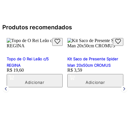
Produtos recomendados
Topo de O Rei Leão c/5
Kit Saco de Presente Spider
REGINA
Man 20x50cm CROMUS
Price:
R$ 19,60
Price:
R$ 3,59
C
P