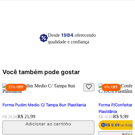
Material: Papel adesivo.
Imagem meramente ilustrativa.
1984
Desde
oferecendo
qualidade e confiança
Você também pode gostar
15
% OFF
6
% OFF
Forma Pudim Medio C/ Tampa 8un Plastilania
Forma P/Confeitari
Plastilânia
Original price:
Price:
R$ 21,99
Original price:
Price:
R$ 9,99
R$ 25,96
R$ 10,59
Adicionar ao carrinho
R$ 9,69
no Amigo 
Adicio