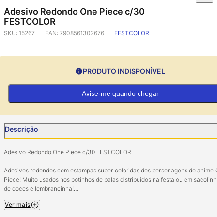
Adesivo Redondo One Piece c/30
FESTCOLOR
SKU:
15267
EAN:
7908561302676
FESTCOLOR
PRODUTO INDISPONÍVEL
Avise-me quando chegar
Descrição
Adesivo Redondo One Piece c/30 FESTCOLOR
Adesivos redondos com estampas super coloridas dos personagens do anime
Piece! Muito usados nos potinhos de balas distribuidos na festa ou em sacolin
de doces e lembrancinha!
Ver mais
Pacote com 3 cartelas (30 adesivos).
Tamanho: 9,5cm x 23cm.