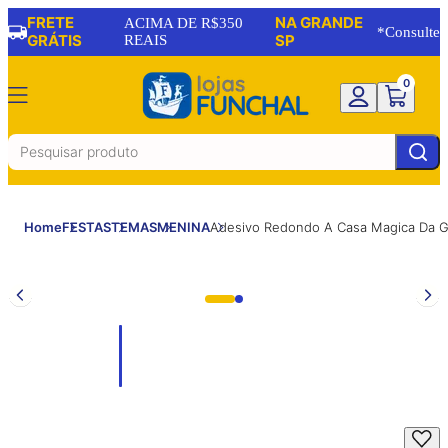
FRETE
NA GRANDE
ACIMA DE R$350
*Consulte
GRÁTIS
REAIS
SP
0
Home
FESTAS
TEMAS
MENINA
Adesivo Redondo A Casa Magica Da 