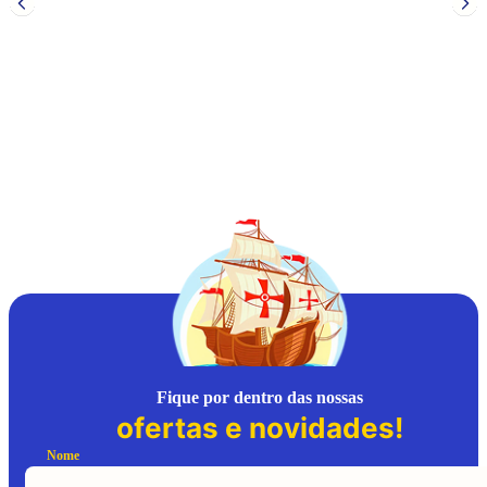
C
P
Fique por dentro das nossas
ofertas e novidades!
Nome