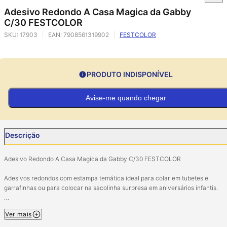
Adesivo Redondo A Casa Magica da Gabby
C/30 FESTCOLOR
SKU:
17903
EAN:
7908561319902
FESTCOLOR
PRODUTO INDISPONÍVEL
Avise-me quando chegar
Descrição
Adesivo Redondo A Casa Magica da Gabby C/30 FESTCOLOR
Adesivos redondos com estampa temática ideal para colar em tubetes e
garrafinhas ou para colocar na sacolinha surpresa em aniversários infantis.
Composição: Papel adesivo.
Ver mais
Contém 30 unidades.
03 cartelas com 10 adesivos.